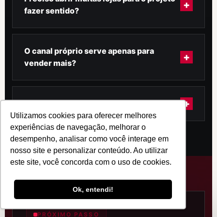
+
lógica operacional e a formatação do
fazer sentido?
negócio prontos para sua entrada mais
segura no varejo.
Não. O mais importante é validar o modelo
certo, no lugar certo, com a operação certa.
O canal próprio serve apenas para
+
Escala vem depois da formatação.
vender mais?
Não. Ele também serve para fortalecer
marca, gerar dados, melhorar experiência,
+
A Goakira ajuda só na estratégia?
testar produto e reduzir dependência
Utilizamos cookies para oferecer melhores
estratégica de terceiros.
Não. Atuamos na formatação do negócio,
experiências de navegação, melhorar o
nos processos, nos manuais, nos playbooks e
desempenho, analisar como você interage em
nosso site e personalizar conteúdo. Ao utilizar
na preparação da operação para crescer
este site, você concorda com o uso de cookies.
com consistência.
Ok, entendi!
PRÓXIMO PASSO