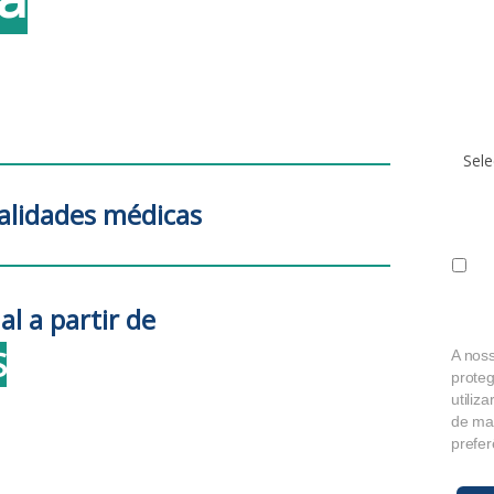
Em qu
uma f
Quant
em um
7 + 3 
ialidades médicas
Eu 
de 
rec
l a partir de
do
S
A nos
proteg
utiliz
de mar
prefe