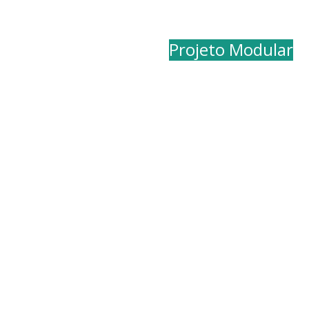
A ÚNICA
com
Projeto Modular
d
adequar da melhor for