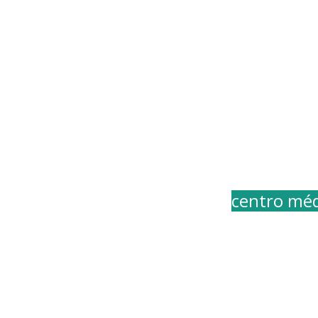
1ª
franquia de
centro méd