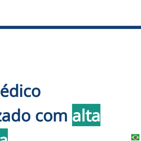
Pr
édico
Nom
izado com
alta
Email
Telef
a