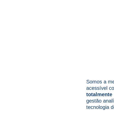
esenvolvido
para se
ma em sua cidade
Somos a mel
acessível 
totalmente 
gestão anal
tecnologia d