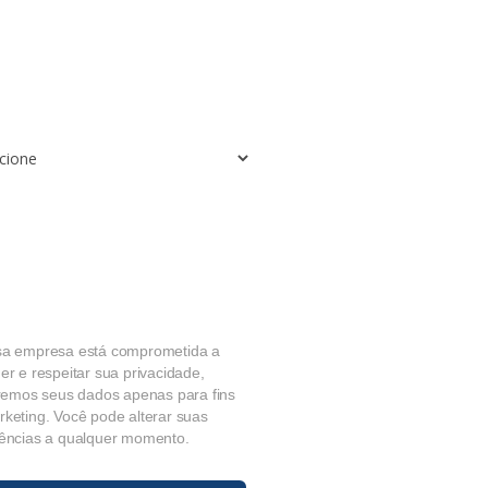
al cidade você gostaria de abrir
ranquia Consultare?*
o você tem disponível para investir
a franquia Consultare?*
= ?
aceito termos e condições (política
privacidade) deste site e aceito
eber contatos e materiais através
s dados informados
sa empresa está comprometida a
er e respeitar sua privacidade,
aremos seus dados apenas para fins
keting. Você pode alterar suas
rências a qualquer momento.