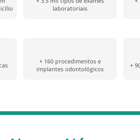
om
+ 3.5 mil tipos de exames
+
cílio
laboratoriais
+ 160 procedimentos e
cas
+ 9
implantes odontológicos