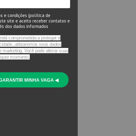
s e condições (política de
ste site e aceito receber contatos e
vés dos dados informados
stá comprometida a proteger e
acidade, utilizaremos seus dados
e marketing. Você pode alterar suas
alquer momento.
GARANTIR MINHA VAGA ◀