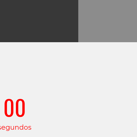
00
segundos