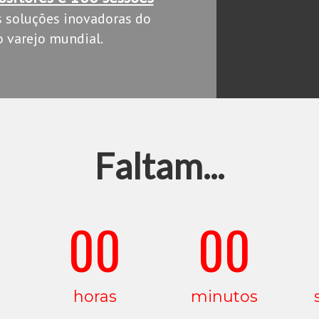
s soluções inovadoras do
 varejo mundial.
Faltam...
00
00
horas
minutos