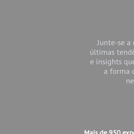
Junte-se a 
últimas tendê
e insights qu
a forma 
ne
Mais de
950 expo