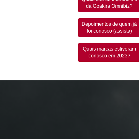
da Goakira Omnibiz?
Depoimentos de quem já
foi conosco (assista)
Quais marcas estiveram
conosco em 2023?