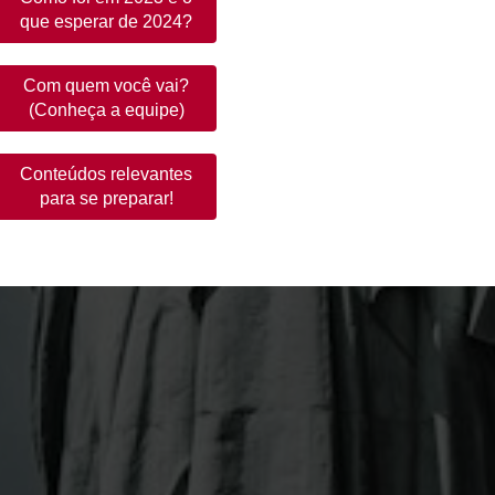
que esperar de 2024?
Com quem você vai?
(Conheça a equipe)
Conteúdos relevantes
para se preparar!