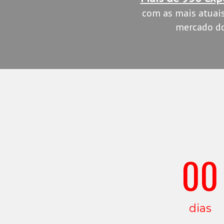
com as mais atuai
mercado do
00
dias