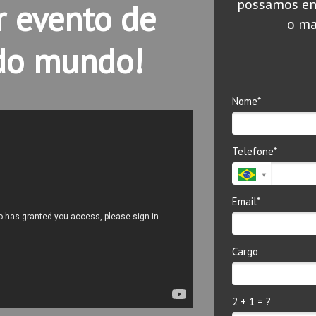
possamos en
r evento de
o ma
 do mundo!
Nome*
Telefone*
Email*
Cargo
2 + 1 = ?