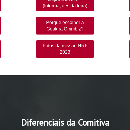
(Informações da feira)
Porque escolher a
Goakira Omnibiz?
Fotos da missão NRF
2023
Diferenciais da Comitiva