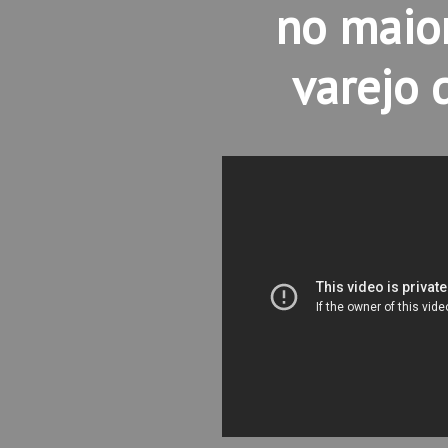
no maio
varejo