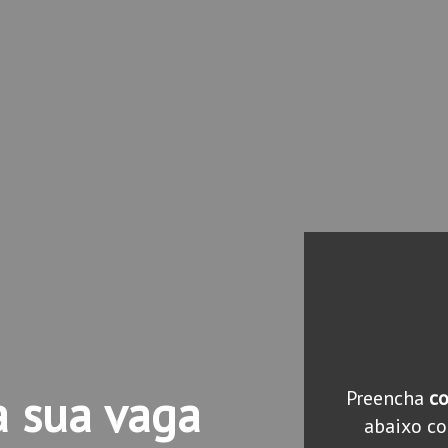
a sua vaga
Preencha
c
abaixo co