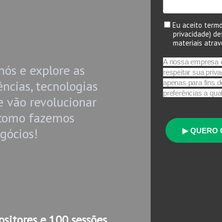
Eu aceito termo
privacidade) de
materiais atra
A nossa empresa e
nós e explore as
respeitar sua priv
ncias, tecnologias
apenas para fins d
preferências a qu
e vão revolucionar
como fazemos
gócios!
▶ QUERO 
sitores e 100 sessões